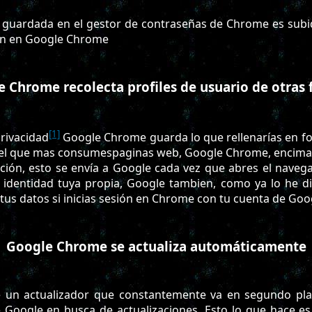
 guardada en el gestor de contraseñas de Chrome es subid
ión en Google Chrome
 Chrome recolecta profiles de usuario de otras
[1]
privacidad
Google Chrome guarda lo que rellenarías en fo
 el que mas consumespaginas web, Google Chrome, encima, 
ción, esto se envía a Google cada vez que abres el navega
identidad tuya propia, Google tambien, como ya lo he d
us datos si inicias sesión en Chrome con tu cuenta de Goo
Google Chrome se actualiza automáticamente
 un actualizador que constantemente va en segundo pla
 Google en busca de actualizaciones. Esto lo que hace es