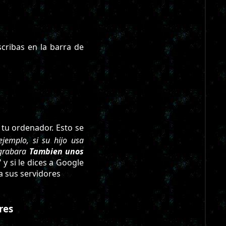
cribas en la barra de
tu ordenador. Esto se
ejemplo, si su hijo usa
 grabara
Tambien unos
 y si le dices a Google
 a sus servidores
res