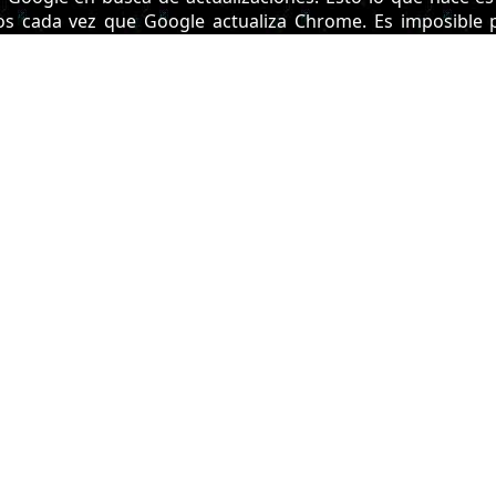
dos cada vez que Google actualiza Chrome. Es imposible
aticas verificar si es o no spyware
Mas cosas:
e Google
[web.archive.org]
[archive.is]
net. Or, The Case Against Google Chrome
[web.archive.org
Referencias:
vacy Notice
[web.archive.org]
[archive.is]
[ghostarchive.org
rivacy Notice
[web.archive.org]
[ghostarchive.org]
pyware? Confirmed?
[web.archive.org]
[archive.li]
[ghostarc
eylogger – Privacy Concerns
[web.archive.org]
[archive.li]
[
 Google Accounts Managed with Family Link (“Privacy Notice”
chive.org]
This article was created on 08/17/2021
 the english article. It may become outdated- compare th