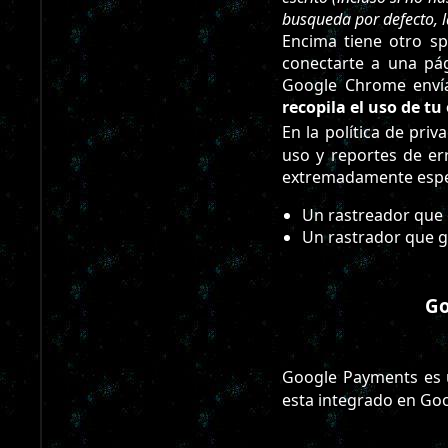
busqueda por defecto, 
Encima tiene otro s
conectarte a una pá
Google Chrome envía
recopila el uso de t
En la política de pri
uso y reportes de er
extremadamente especi
Un rastreador que 
Un rastrador que 
Go
Google Payments es u
esta integrado en Go