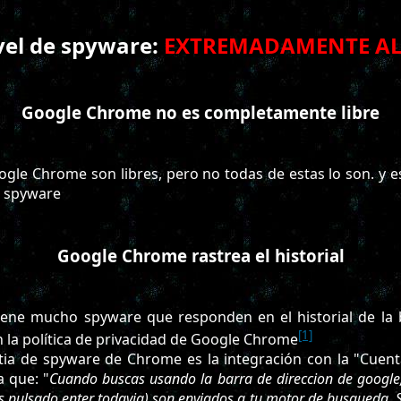
vel de spyware:
EXTREMADAMENTE A
Google Chrome no es completamente libre
gle Chrome son libres, pero no todas de estas lo son. y e
 spyware
Google Chrome rastrea el historial
ene mucho spyware que responden en el historial de la 
[1]
 la política de privacidad de Google Chrome
stia de spyware de Chrome es la integración con la "Cuen
a que: "
Cuando buscas usando la barra de direccion de google,
has pulsado enter todavia) son enviados a tu motor de busqueda. 