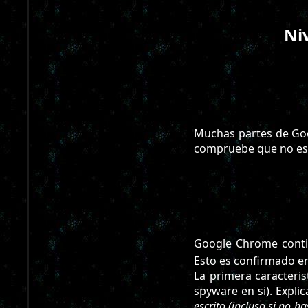
Ni
Muchas partes de Goo
compruebe que no es
Google Chrome conti
Esto es confirmado en
La primera caracteri
spyware en si). Explic
escrito (incluso si no 