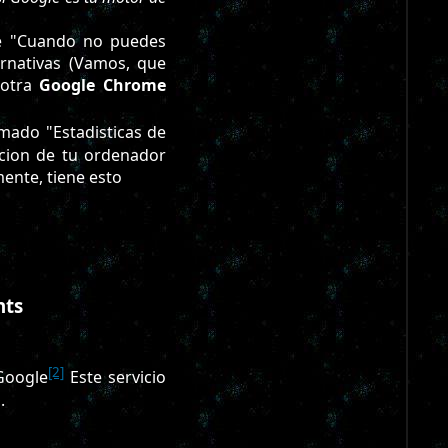
ue "Cuando no puedes
rnativas (Vamos, que
 otra
Google Chrome
mado "Estadisticas de
acion de tu ordenador
ente, tiene esto
nts
[2]
Google
Este servicio
.